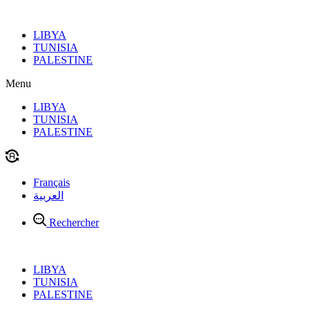
Aller
au
LIBYA
contenu
TUNISIA
PALESTINE
Menu
LIBYA
TUNISIA
PALESTINE
Français
العربية
Rechercher
LIBYA
TUNISIA
PALESTINE