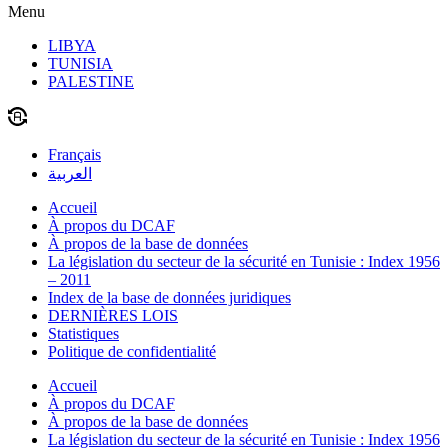
Menu
LIBYA
TUNISIA
PALESTINE
Français
العربية
Accueil
À propos du DCAF
À propos de la base de données
La législation du secteur de la sécurité en Tunisie : Index 1956
– 2011
Index de la base de données juridiques
DERNIÈRES LOIS
Statistiques
Politique de confidentialité
Accueil
À propos du DCAF
À propos de la base de données
La législation du secteur de la sécurité en Tunisie : Index 1956