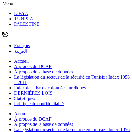
Menu
LIBYA
TUNISIA
PALESTINE
Français
العربية
Accueil
À propos du DCAF
À propos de la base de données
La législation du secteur de la sécurité en Tunisie : Index 1956
– 2011
Index de la base de données juridiques
DERNIÈRES LOIS
Statistiques
Politique de confidentialité
Accueil
À propos du DCAF
À propos de la base de données
La législation du secteur de la sécurité en Tunisie : Index 1956