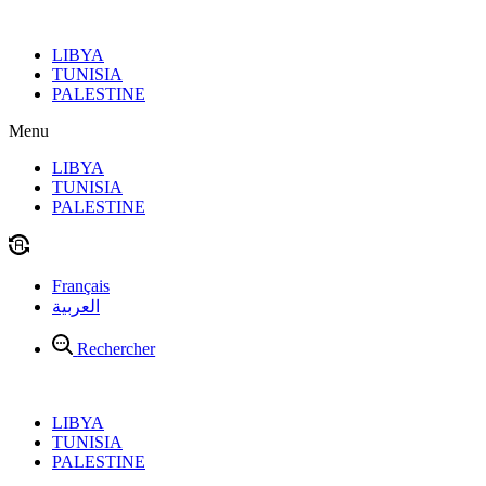
Aller
au
LIBYA
contenu
TUNISIA
PALESTINE
Menu
LIBYA
TUNISIA
PALESTINE
Français
العربية
Rechercher
LIBYA
TUNISIA
PALESTINE