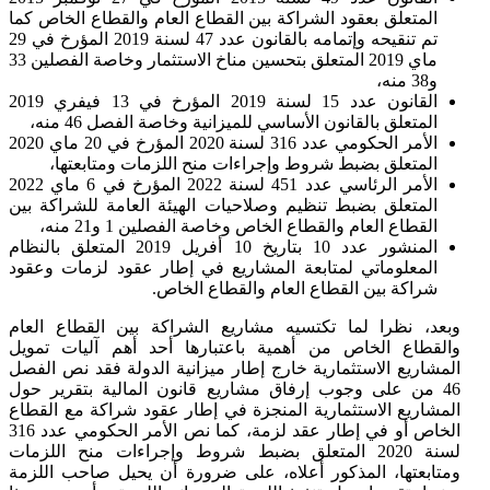
المتعلق بعقود الشراكة بين القطاع العام والقطاع الخاص كما
تم تنقيحه وإتمامه بالقانون عدد 47 لسنة 2019 المؤرخ في 29
ماي 2019 المتعلق بتحسين مناخ الاستثمار وخاصة الفصلين 33
و38 منه،
القانون عدد 15 لسنة 2019 المؤرخ في 13 فيفري 2019
المتعلق بالقانون الأساسي للميزانية وخاصة الفصل 46 منه،
الأمر الحكومي عدد 316 لسنة 2020 المؤرخ في 20 ماي 2020
المتعلق بضبط شروط وإجراءات منح اللزمات ومتابعتها،
الأمر الرئاسي عدد 451 لسنة 2022 المؤرخ في 6 ماي 2022
المتعلق بضبط تنظيم وصلاحيات الهيئة العامة للشراكة بين
القطاع العام والقطاع الخاص وخاصة الفصلين 1 و21 منه،
المنشور عدد 10 بتاريخ 10 أفريل 2019 المتعلق بالنظام
المعلوماتي لمتابعة المشاريع في إطار عقود لزمات وعقود
شراكة بين القطاع العام والقطاع الخاص.
وبعد، نظرا لما تكتسيه مشاريع الشراكة بين القطاع العام
والقطاع الخاص من أهمية باعتبارها أحد أهم آليات تمويل
المشاريع الاستثمارية خارج إطار ميزانية الدولة فقد نص الفصل
46 من على وجوب إرفاق مشاريع قانون المالية بتقرير حول
المشاريع الاستثمارية المنجزة في إطار عقود شراكة مع القطاع
الخاص أو في إطار عقد لزمة، كما نص الأمر الحكومي عدد 316
لسنة 2020 المتعلق بضبط شروط وإجراءات منح اللزمات
ومتابعتها، المذكور أعلاه، على ضرورة أن يحيل صاحب اللزمة