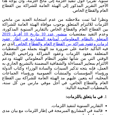
سنويا، تقريرا حول تنفيذ اللزمة إلى مانح اللزمة، وأن يوجه هذا
الأخير التقرير المذكور إلى الهيئة العامة للشراكة بين القطاع
العام والقطاع الخاص.
ونظرا لما تمت ملاحظته من عدم استجابة العديد من مانحي
اللزمات للالتزام المتعلق بوجوب موافاة الهيئة العامة للشراكة
بين القطاع العام والقطاع الخاص بالتقارير السنوية المذكورة،
وعدم التقيد بمقتضیات
منشور عدد 10 بتاريخ 10 أفريل 2019
المتعلق بالنظام المعلوماتي لمتابعة المشاريع في إطار عقود
لزمات وعقود شراكة بين القطاع العام والقطاع الخاص ا
لذي تم
فيه التأكيد خاصة على ضرورة مد الهيئة بجملة من المعطيات
المتعلقة بعقود اللزمات وعقود الشراكة وتراخيص الإشغال
الوقتي التي من شأنها تطوير النظام المعلوماتي للهيئة ودعم
الالتزام بمعايير المساءلة والشفافية المضمنة بالتشريع الجاري به
العمل، فإنه يتجه تذكير السيدات والسادة الوزراء وكتاب الدولة
ورؤساء المؤسسات والمنشآت العمومية ورؤساء الجماعات
المحلية، أنه يتعين عليهم مد الهيئة العامة للشراكة بين القطاع
العام والقطاع الخاص، في أجل موفي مارس من كل سنة،
بالمعطيات المحينة التالية:
في ما يتعلق باللزمات:
التقارير السنوية لتنفيذ اللزمات.
قائمة في المشاريع المبرمجة في إطار اللزمات مع بيان مدى