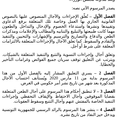
يصدر المرسوم الآتي نصه
:
الفصل الأول –
تُعلّق الإجراءات والآجال المنصوص عليها بالنصوص
القانونية الجاري بها العمل وخاصة تلك المتعلقة برفع الدعاوى
وتقييدها ونشرها واستدعاء الخصوم والإدخال والتداخل والطعون
مهما كانت طبيعتها والتبليغ والتنابيه والمطالب والإعلامات ومذكرات
الطعن والدفاع والتصاريح والترسيم والإشهارات والتحيين والتنفيذ
والتقادم والسقوط. كما تعلق الآجال والإجراءات المتعلقة بالالتزامات
المعلقة على شرط أو أجل
.
وتعلق آجال وإجراءات التسوية والتتبع والتنفيذ المتعلقة بالشيكات
.
ويترتب عن التعليق توقف سريان جميع الفوائض وغرامات التأخير
والخطايا
.
الفصل 2 –
يسري التعليق المشار إليه بالفصل الأول من هذا
المرسوم بداية من 11 مارس 2020 ويُستأنف احتساب الآجال
المذكورة بعد شهر من تاريخ نشر أمر حكومي في الغرض
.
الفصل 3 –
لا تنطبق أحكام هذا المرسوم على آجال الطعن المتعلقة
بقضايا الموقوفين وآجال الاحتفاظ والإيقاف التحفظي وإجراءات
التنفيذ الخاصة بالمفتش عنهم وآجال التتبع وسقوط العقوبات.
الفصل 4 –
ينشر هذا المرسوم بالرائد الرسمي للجمهورية التونسية
ويدخل حيز النفاذ من تاريخ نشره
.