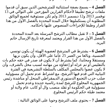
الفصل 4 –
يسمح بصفة استثنائية للمترشحين الذين سبق أن قدموا
ملفات ترشح تطبيقا لأحكام القرارين المؤرخين على التوالي في 13
نوفمبر 2013 و12 ديسمبر 2013 ولم تكن مستوفية لجميع الوثائق
المطلوبة أن يستكملوها خلال المدة المحددة بالفصل الأول من هذا
القرار وطبقا للإجراءات المنصوص عليها بأحكامه.
الفصل 5 –
لا تقبل مطالب الترشح المرسلة بعد المدة المحددة
بالفصل الأول من هذا القرار ويعتمد لمعرفة تاريخ الإرسال خاتم
البريد.
الفصل 6 –
يشترط في المترشح لعضوية الهيئة أن يكون تونسي
الجنسية، وبالغا من العمر 25 عاما على الأقل، وأن يكون نزيها
ومستقلا ومحايدا، كما يشترط أن لا يكون قد صدر في حقه حكم بات
بالتفليس أو تم عزله أو إعفاؤه من مهامه لسبب مخل بالشرف، وأن
لا يكون عضوا بالمجلس المكلف بالسلطة التشريعية في الفترة
النيابية التي قدم فيها الترشح، مع اشتراط عدم تحمل أي مسؤولية
صلب حزب التجمع الدستوري الديمقراطي المنحل أو مناشدة رئيس
الجمهورية المخلوع للترشح لمدة رئاسية جديدة وعدم تحمل
مسؤولية في الحكومة أو تقلد منصب وال أو كاتب عام ولاية أو
معتمد طيلة حكم الرئيس المخلوع.
الفصل 7 –
يحتوي ملف الترشح وجوبا على الوثائق التالية :