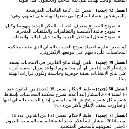
المعنية، وكانت تهدف لنيل ثقة الناخب والحصول على صوته
.
الفصل 42 (جديد) –
يتعين على كافة القائمات المترشحة
والمترشحين اعتماد النماذج التي تضعها الهيئة على ذمتهم، وهي:
نموذج التصريح بمعرف الحساب البنكي الوحيد وبهوية الوكيل،
نموذج قائمة الأنشطة والتظاهرات والملتقيات المنجزة،
نموذج سجل المداخيل العينية والمداخيل المالية والنفقات
.
كما يتعين عليهم اعتماد نموذج الحساب المالي الذي تضعه محكمة
المحاسبات على ذمتهم على موقعها الإلكتروني
.
الفصل 49 (جديد) –
تلغي الهيئة نتائج الفائزين في الانتخابات بصفة
جزئية أو كلية إذا تبين لها أن مخالفتهم لقواعد تمويل الحملة أثرت
على نتائج الانتخابات بصفة جوهرية وحاسمة وتكون قرارات الهيئة
معللة
.
الفصل 50 (جديد) –
طبقا لأحكام الفصل 98 (جديد) من القانون عدد
16 لسنة 2014 المشار إليه أعلاه، تصرح محكمة المحاسبات بإسقاط
عضوية كل عضو ترشح عن قائمة لم تقم بإيداع الحساب المالي لديها
أو تجاوزت سقف الإنفاق بأكثر من 75
%.
الفصل 51 (جديد) –
طبقا لأحكام الفصل 163 من القانون عدد 16
لسنة 2014 المشار إليه أعلاه، يفقد أعضاء القائمة المتمتعة بالتمويل
الأجنبي عضويتهم بالمجلس المنتخب
.