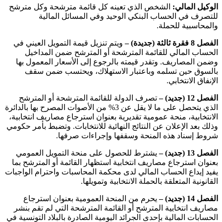
الوكيل المالي:
الشخص الذي تعينه كل قائمة مترشحة وكل مترشح
للتصرف في الحساب البنكي الوحيد وفي المسائل المالية
والمحاسبية للحملة
.
الفصل 8 فقرة ثالثة (جديدة) –
ويتم تنزيل قيمة التمويل العيني في
الحساب المالي للقائمة المترشحة أو المترشح ضمن المداخيل
وضمن المصاريف. وتقدر قيمته بالرجوع إلى الأسعار المعمول بها
بالسوق حين تسلمه وباعتبار الاستهلاك، ويحتسب ضمن سقف
الإنفاق الانتخابي
.
الفصل 12 (جديد) –
تصرف الدولة للقائمة المترشحة أو المترشح
الذي يتحصل على ما لا يقل عن 3% من الأصوات المصرح بها بالدائرة
الانتخابية، منحة عمومية تقديرية بعنوان استرجاع مصاريف انتخابية،
وذلك بعد الإعلان عن النتائج النهائية للانتخابات. وتضبط بأمر حكومي
شروط إسناد هذه المنحة وسقفها وإجراءات صرفها
.
الفصل 13 (جديد) –
يشترط للحصول على منحة التمويل العمومي
بعنوان استرجاع مصاريف انتخابية استظهار القائمة أو المترشح بما
يفيد إيداع الحساب المالي لدى محكمة المحاسبات واحترام الواجبات
القانونية المتعلقة بالحملة الانتخابية وتمويلها
.
الفصل 14 (جديد) –
يحرم من المنحة العمومية بعنوان استرجاع
مصاريف انتخابية المترشح أو القائمة المترشحة التي لم تقم بنشر
الحسابات المالية بإحدى الجرائد اليومية الصادرة بالبلاد التونسية في