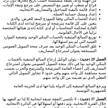
من الهيئة وذلك بصفة متسلسلة حسب تاريخ إنجازها دون ترك
فراغ أو شطب أو تغيير مع التنصيص على مرجع وثيقة الإثبات،
إعداد قائمة تأليفية للمداخيل والمصاريف الانتخابية،
إعداد ومسك حسابية الحملة،
إعداد الحساب المالي وفقا للنموذج المعد للغرض، والذي
يتعين على كل قائمة مترشحة أو مترشح إيداعه لدى الكتابة
القارة لمحكمة المحاسبات أو لدى كتابة إحدى هيئاتها المختصة
ترابيا في الآجال القانونية،
توزيع المبالغ المتبقية بالحساب البنكي الوحيد وتصفية الموارد
العينية التي لم يتم استهلاكها،
غلق الحساب البنكي الوحيد بعد صرف منحة التمويل العمومي
المستحقة بعنوان استرجاع المصاريف
.
الفصل 29 (جديد) –
يتولى الوكيل إرجاع المبالغ المتبقية بالحساب
البنكي الوحيد بما في ذلك منحة التمويل العمومي بعنوان استرجاع
المصاريف إلى أعضاء القائمة المترشحة والمترشح والحزب بحسب
نسبة مساهمة كل واحد منهم وفي حدود لا تتجاوز التمويل الذاتي
الفعلي الذي تم تقديمه من كل واحد منهم
.
ويرجع المبالغ المتبقية إلى الدولة بإيداعها لدى الخزينة العامة
للجمهورية التونسية
.
الفصل 37 (جديد) –
لا تكتسي النفقة صبغة انتخابية إلا إذا تم التعهد بها
خلال الفترة الانتخابية، وتم دفعها أو استهلاكها في الدائرة الانتخابية