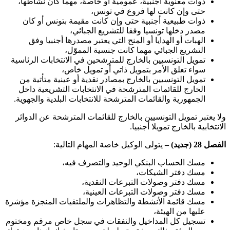
ذوات معنوية أجنبية، عمومية أو خاصة، مهما كان نشاطها،
حتى وإن كانت لها فروع في تونس،
ذوات طبيعية أجنبية حتى وإن كانت مقيمة بتونس أو كان
مصدر دخلها تونسيا وفقا للتشريع الجبائي،
الهبات أو الهدايا أو المنح التي يعتبر مصدرها أجنبيا وفق
التشريع الجبائي مهما كانت جنسية المموّل،
تمويل التونسيين بالخارج للمترشحين في الانتخابات الرئاسية
سواء تعلق الأمر بتمويل ذاتي أو تمويل خاص،
تمويل التونسيين بالخارج بمصادر نقدية أو عينية متأتية من
الخارج للقائمات المترشحة في الانتخابات التشريعية داخل
الجمهورية والقائمات المترشحة للانتخابات البلدية والجهوية
.
ولا يعتبر تمويل التونسيين بالخارج للقائمات المترشحة عن الدوائر
الانتخابية بالخارج تمويلا أجنبيا
.
الفصل 28 (جديد) –
يتولى الوكيل خاصة المهام التالية:
مسك الحساب البنكي الوحيد والتصرف فيه،
مسك دفتر الشيكات،
مسك دفتر وصولات التبرعات النقدية،
مسك دفتر وصولات التبرعات العينية،
مسك قائمة الأنشطة والتظاهرات والملتقيات المنجزة مؤشرة
عليها من الهيئة،
تسجيل كل المداخيل والنفقات في سجل خاص مرقم ومختوم