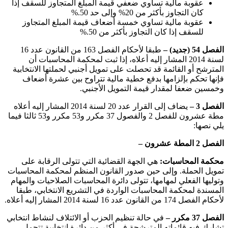
عقوبة مالية تساوي ضعفي قيمة المبلغ المتجاوز للسقف إذا
كان التجاوز بأكثر من 20% وإلى حد 50
%.
عقوبة مالية تساوي خمسة أضعاف قيمة المبلغ المتجاوز
للسقف إذا كان التجاوز بأكثر من 50
%.
الفصل 54 (جديد) –
طبقا لأحكام الفصل 163 من القانون عدد 16
لسنة 2014 المشار إليه أعلاه، إذا ثبت لمحكمة المحاسبات أن
المترشح أو القائمة قد تحصلت على تمويل أجنبي لحملتها الانتخابية
فإنها تحكم بإلزامها بدفع خطية مالية تتراوح بين عشرة أضعاف
وخمسين ضعفا لمقدار قيمة التمويل الأجنبي
.
الفصل 3 –
يضاف إلى القرار عدد 20 لسنة 2014 المشار إليه أعلاه
مطة عشرون للفصل 2 والفصول 37 مكرر و53 مكرر و53 ثالثا فيما
يلي نصها
:
الفصل 2 المطة عشرون –
محكمة المحاسبات:
هي الجهة القضائية التي تتولى الرقابة على
تمويل الحملة. وإلى حين صدور القانون المنظم لمحكمة المحاسبات
وتوليها الفعلي لمهامها، تتولى دائرة المحاسبات الصلاحيات والمهام
المسندة لمحكمة المحاسبات الواردة في التشريع الانتخابي، طبقا
لأحكام الفصل 174 من القانون عدد 16 لسنة 2014 المشار إليه أعلاه
.
الفصل 37 مكرر –
في حالة تنظيم الحزب أو الائتلاف لنشاط انتخابي
تشارك فيه قائماته المترشحة في أكثر من دائرة انتخابية تتحمل