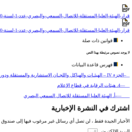
قرار-الهيئة-العليا-المستقلة-للاتصال-السمعي-والبصري-عدد-1-لسنة-2020-مؤرخ-في-13-جانفي-2020.docx
قرار-الهيئة-العليا-المستقلة-للاتصال-السمعي-والبصري-عدد-1-لسنة-2020-مؤرخ-في-13-جانفي-2020.pdf
قوانين ذات صلة
لا يوجد نصوص مرتبطة بهذا النص
فهرس قاعدة البيانات
–الجزء IV – الهيئـات والهياكل واللجـان الاستشارية والمستقلة ودورها في رقابة قطاع الأمن
—4. هيئات الرقابة في قطاع الإعلام
—-أ. الهيئة العليا المستقلة للاتصال السمعي البصري
اشترك في النشرة الإخبارية
الأخبار الجيدة فقط ، لن تصل أي رسائل غير مرغوب فيها إلى صندوق ا
البريد الإلكتروني