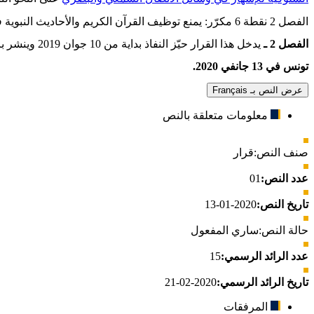
الفصل 2 نقطة 6 مكرّر: يمنع توظيف القرآن الكريم والأحاديث النبوية في الاتصال التجاري
الفصل 2 ـ
يدخل هذا القرار حيّز النفاذ بداية من 10 جوان 2019 وينشر بالرائد الرسمي للجمهورية التونسية وبالموقع الالكتروني الرسمي للهيئة العليا المستقلة للاتصال السمعي والبصري
تونس في 13 جانفي 2020.
عرض النص بـ Français
معلومات متعلقة بالنص
صنف النص:
قرار
عدد النص:
01
تاريخ النص:
2020-01-13
حالة النص:
ساري المفعول
عدد الرائد الرسمي:
15
تاريخ الرائد الرسمي:
2020-02-21
المرفقات