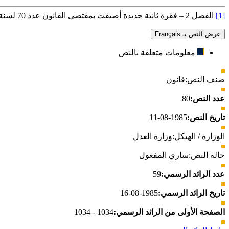
[1]
الفصل 2 – فقرة ثانية جديدة أضيفت بمقتضى القانون عدد 70 لسنة 1992 المؤرخ في 27 جويلية 1992.
عرض النص بـ Français
معلومات متعلقة بالنص
صنف النص:
قانون
عدد النص:
80
تاريخ النص:
1985-08-11
الوزارة / الهيكل:
وزارة العدل
حالة النص:
ساري المفعول
عدد الرائد الرسمي:
59
تاريخ الرائد الرسمي:
1985-08-16
الصفحة الأولى من الرائد الرسمي:
1034 - 1034