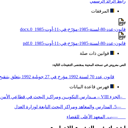
رابط الرائد الرسمي
المرفقات
قانون-عدد-80-لسنة-1985-مؤرّخ-في-11-أوت-1985_0.docx
قانون-عدد-80-لسنة-1985-مؤرّخ-في-11-أوت-1985_0.pdf
قوانين ذات صلة
النص معروض في نسخته المحينة بمقتضى التنقيحات التالية:
قانون عدد 70 لسنة 1992 مؤرخ في 27 جويلية 1992 يتعلق بتنقيح و إتمام القانون عدد 80 لسنة 1985 مؤرخ في 11 أوت 1985 المتعلق بإحداث المعهد الأعلى للقضاء
فهرس قاعدة البيانات
–الجزء VIII – مــدارس التكويــن ومراكـز البحث في قطاعي الأمن والدفاع
—5. المدارس والمعاهد ومراكز البحث التابعة لوزارة العدل
—-ب. المعهد الأعلى للقضاء