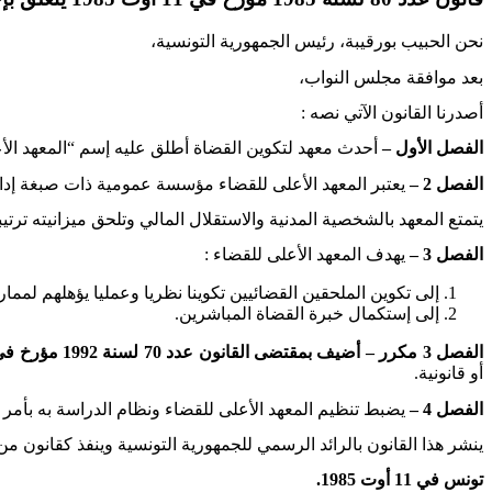
نحن الحبيب بورقيبة، رئيس الجمهورية التونسية،
بعد موافقة مجلس النواب،
أصدرنا القانون الآتي نصه
:
الفصل الأول –
أحدث معهد لتكوين القضاة أطلق عليه إسم “المعهد الأ
الفصل 2 –
يعتبر المعهد الأعلى للقضاء مؤسسة عمومية ذات صبغة إداري
يتمتع المعهد بالشخصية المدنية والاستقلال المالي وتلحق ميزانيته ترتيبيا
الفصل 3 –
يهدف المعهد الأعلى للقضاء
:
إلى تكوين الملحقين القضائيين تكوينا نظريا وعمليا يؤهلهم لمما
إلى إستكمال خبرة القضاة المباشرين
.
الفصل 3 مكرر – أضيف بمقتضى القانون عدد 70 لسنة 1992 مؤرخ في 27 جويلية 1992 –
أو قانونية.
الفصل 4 –
يضبط تنظيم المعهد الأعلى للقضاء ونظام الدراسة به بأمر ب
ينشر هذا القانون بالرائد الرسمي للجمهورية التونسية وينفذ كقانون من 
تونس في 11 أوت 1985.