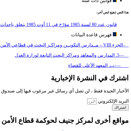
قوانين ذات صلة
هذا النص تنقيح لنص آخر:
قانون عدد 80 لسنة 1985 مؤرّخ في 11 أوت 1985 يتعلق بإحداث معهد أعلى للقضاء وضبط مهامه
فهرس قاعدة البيانات
–الجزء VIII – مــدارس التكويــن ومراكـز البحث في قطاعي الأمن والدفاع
—5. المدارس والمعاهد ومراكز البحث التابعة لوزارة العدل
—-ب. المعهد الأعلى للقضاء
اشترك في النشرة الإخبارية
الأخبار الجيدة فقط ، لن تصل أي رسائل غير مرغوب فيها إلى صندوق ا
البريد الإلكتروني
اشتراك
مواقع أخرى لمركز جنيف لحوكمة قطاع الأمن