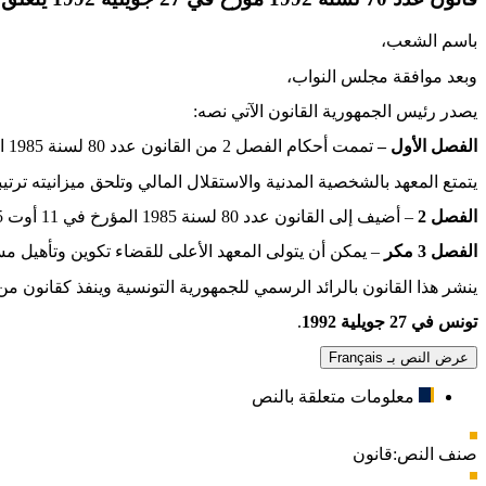
باسم الشعب،
وبعد موافقة مجلس النواب،
يصدر رئيس الجمهورية القانون الآتي نصه:
الفصل الأول –
تممت أحكام الفصل 2 من القانون عدد 80 لسنة 1985 المؤرخ في 11 أوت 1985 المتعلق بإحداث المعهد الأعلى للقضاء بما يلي
يتمتع المعهد بالشخصية المدنية والاستقلال المالي وتلحق ميزانيته ترتيبيا
الفصل 2
– أضيف إلى القانون عدد 80 لسنة 1985 المؤرخ في 11 أوت 1985 المتعلق بإحداث المعهد الأعلى للقضاء فصل 3 مكرر هذا نصه
الفصل 3 مكر
– يمكن أن يتولى المعهد الأعلى للقضاء تكوين وتأهيل 
ينشر هذا القانون بالرائد الرسمي للجمهورية التونسية وينفذ كقانون من 
تونس في 27 جويلية 1992
.
عرض النص بـ Français
معلومات متعلقة بالنص
صنف النص:
قانون