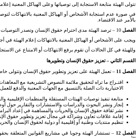
تتولى الهيئة متابعة الاستجابة إلى توصياتها وعلى الهياكل المعنية إعلام
في صورة عدم استجابة الأشخاص أو الهياكل المعنية بالانتهاكات لتوص
بالأمر عند الاقتضاء
.
الفصل
10 – ترصد الهيئة مدى احترام حقوق الإنسان وتصدر التوصيات المناسبة لمعالجة حالات انتهاكات حقوق الإنسان والحريات وتتابع تنفيذها
ويجب على الأشخاص أو الهياكل المعنية بالانتهاكات إعلام الهيئة في أ
وللهيئة في كل الحالات أن تقوم برفع الانتهاكات أو الامتناع عن الاستجا
القسم الثاني – تعزيز حقوق الإنسان وتطويرها
الفصل 11
– تعمل الهيئة على تعزيز وتطوير حقوق الإنسان وتتولى خاص
اقتـراح ما تراه لتحقيق ملائمة النصوص التشريعية مع المعاهدات ا
الاختيارية ذات الصلة بالتنسيق مع الجهات المعنية والدفع للعمل
متابعة تنفيذ توصيات الهيئات المستقلة والمنظمات الإقليمية وال
إنجاز ونشر البحوث والدراسات والاستشارات والتقارير حول أو
نشر ثقافة حقوق الإنسان والحريات والمساهمة في إعداد البرامج 
إقامة علاقات تعاون وشراكة في مجال تعزيز وتطوير حقوق الإن
تنظيم منتديات وطنية أو إقليمية أو دولية لحقوق الإنسان والحري
الفصل 12
– تستشار الهيئة وجوبا في مشاريع القوانين المتعلقة بحق