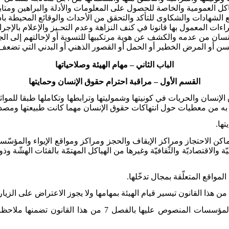
كل العمومية والخاصة للحصول على المعلومات والأدلة والبراهين ومتاب
ع الشهادات والشكاوى للتأكد والتحقق من الأحداث والوقائع المحيطة ب
ات المعمول بها قانونا في كنف النزاهة وعدم التحـيز والإعلام بالإجرا
 الإنسان من عدمه والكشف عن هوية مرتكبيها للتسوية أو لإحالتهم إلى ا
سن أو المرض الخطير أو الحمل أو القصور الذهني أو البدني التي تضع
الباب الثاني – مهام الهيئة وصلاحياتها
القسم الأول – مراقبة احترام حقوق الإنسان وحمايتها
الإنسان والحريات في كونيتها وشموليتها وترابطها وتكاملها طبقا للموا
 به من معطيات حول انتهاكات حقوق الإنسان مهما كانت طبيعتها ومصد
تها
.
أماكن الاحتجاز ومراكز الإيقاف والحجز ومراكز ومواقع الإيواء والمؤسّس
 والاقتصاديّة والثّقافيّة وغيرها من الهياكل المهتمّة بالفئات الهشّة وذ
المواقع المتعلّقة بمجال تدخّلها
.
تعدّ الهيئة تقارير حول الزيارات التي تقوم بها للمراكز وا