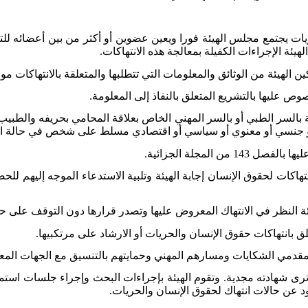
ت يجتمع مجلس الهيئة فورا ويعين عضوين أو أكثر من بين أعضائه ل
لهيئة الإجراءات الكفيلة بمعالجة هذه الانتهاكات
.
 الهيئة من الوثائق والمعلومات التي تتطلبها والمتعلقة بالانتهاكات م
وص عليها بالتشريع المتعلق بالنفاذ إلى المعلومة
.
السر الطبي أو بالسر المهني الخاص بعلاقة المحامي بحريفه والطبيب 
جسدي أو جنسي أو معنوي أو سياسي أو اقتصادي مسلط على شخص في حالة
المجلة الجزائية
.
هاكات لحقوق الإنسان إجابة الهيئة وتلبية الاستدعاء الموجه إليهم للح
ئة النظر في الانتهاك المعروض عليها وتصدر قرارها دون التوقف على 
 بانتهاكات حقوق الإنسان والحريات أو الارشاد على مرتكبيها
.
ن ومقدمي الشكايات ومسارهم المهني وحمايتهم بالتنسيق مع الجهات المعن
رى شهادته مجدية. وتقوم الهيئة بإجراءات البحث وإجراء جلسات استم
د عن حالات انتهاك لحقوق الإنسان والحريات
.