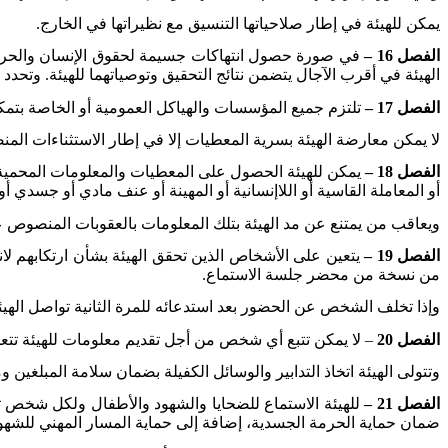
يمكن للهيئة في إطار صلاحياتها التنسيق مع نظيراتها في الخارج
.
الفصل 16 –
في صورة حصول انتهاكات جسيمة لحقوق الإنسان والحريا
الهيئة في أقرب الآجال يتضمن نتائج التحقيق وتوصياتهما للهيئة. وتحدد ا
الفصل 17 –
تلتزم جميع المؤسسات والهياكل العمومية أو الخاصة بتمكين
لا يمكن معارضة الهيئة بسرية المعطيات إلا في إطار الاستثناءات المنص
الفصل 18 –
يمكن للهيئة الحصول على المعطيات والمعلومات المحمية ب
أو المعاملة القاسية أو اللاإنسانية أو المهينة أو عنف مادي أو 
ويعاقب من يمتنع عن مد الهيئة بتلك المعلومات بالعقوبات المنصوص عليها بالفصل 143 من 
الفصل 19 –
يتعين على الأشخاص الذين تحقق الهيئة بشأن ارتكابهم لانت
من نسخة من محضر جلسة الاستماع
.
وإذا تخلف الشخص عن الحضور بعد استدعائه للمرة الثانية تواصل الهي
الفصل 20
– لا يمكن تتبع أي شخص من أجل تقديم معلومات للهيئة تتعلق
وتتولى الهيئة اتخاذ التدابير والوسائل الكفيلة بضمان سلامة المبلغي
الفصل 21 –
للهيئة الاستماع للضحايا والشهود والأطفال ولكل شخص ت
ضمان حماية الحرمة الجسدية، إضافة إلى حماية المسار المهني للشهو