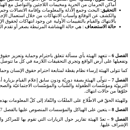
أماكن الحرمان من الحرية ومخيمات اللاجئين والتواصل مع الهيا
التحقيق
: البحث وجمع الأدلة والمعلومات وإقامة الاتصالات وجم
والكشف عن الوقائع وأسباب الانتهاكات من خلال استعمال الإجراء
بالانتهاك والقيام بالتقييمات الأولية عن وجود انتهاكات لحقوق
حالة الاستضعاف
: هي حالة الهشاشة المرتبطة بصغر أو تقدم ال
الفصل 6 –
تتعهد الهيئة بأي مسألة تتعلق باحترام وحماية وتعزيز حقوق 
وتفعيلها على أرض الواقع وتجري التحقيقات اللازمة في كل ما تتوصل
كما تتولى الهيئة إرساء نظام يقظة لمتابعة احترام حقوق الإنسان وحماي
الفصل 7 –
تتولّى الهيئة بصفة دوريّة ودون سابق إعلام القيام بزيارة 
التربويّة ومؤسّسات الطّفولة والشّباب والمؤسّسات الاجتماعيّة والصحيّة
خلوّها من حالات انتهاك
.
وللهيئة الحقّ في الاطّلاع على الملفّات والنّفاذ إلى كلّ المعلومات بهذه 
الفصل 8 –
يتعين على الهياكل والمؤسسات المنصوص عليها بالفصل 7 من هذا القانون تيسير قيام الهيئة بمهامها ولا يجوز الاعتراض على الزيارات التي تقوم بها
الفصل 9 –
الإشراف عليها
.