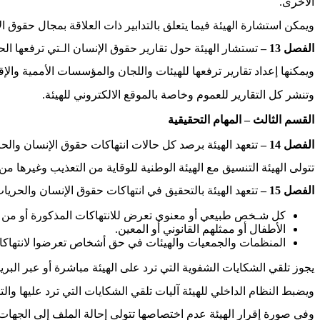
الأخرى
.
ويمكن استشارة الهيئة فيما يتعلق بالتدابير ذات العلاقة بمجال حقوق ا
الفصل 13 –
تستشار الهيئة حول تقارير حقوق الإنسان الـتي ترفعها الح
ويمكنها إعداد تقارير ترفعها للهيئات واللجان والمؤسسات الأممية والإق
وتنشر كل التقارير للعموم وخاصة بالموقع الالكتروني للهيئة
.
القسم الثالث – المهام التحقيقية
الفصل 14 –
تتعهد الهيئة برصد كل حالات انتهاكات حقوق الإنسان والحريا
تتولى الهيئة التنسيق مع الهيئة الوطنية للوقاية من التعذيب وغيره
الفصل 15 –
تتعهد الهيئة بالتحقيق في انتهاكات حقوق الإنسان والحريات 
كل شـخص طبيعي أو معنوي تعرض للانتهاكات المذكورة أو من ق
الأطفال أو ممثلهم القانوني أو المعين
.
المنظمات والجمعيات والهيئات في حق أشخاص تعرضوا لانتهاكا
يجوز تلقي الشكايات الشفوية التي ترد على الهيئة مباشرة أو عبر البريد 
ويضبط النظام الداخلي للهيئة آليات تلقي الشكايات التي ترد عليها والتح
وفي صورة إقرار الهيئة عدم اختصاصها تتولى إحالة الملف إلى الجهات 