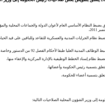
نون عدد 112 لسنة 1983 المؤرخ في 12 ديسمبر 1983 المتعلق بضبط النظام الأساسي العام لأعوان الد
عدد 12 لسنة 1985 المؤرخ في 5 مارس 1985 المتعلق بضبط نظام الجرايات المدنية والعسكرية للتقاع