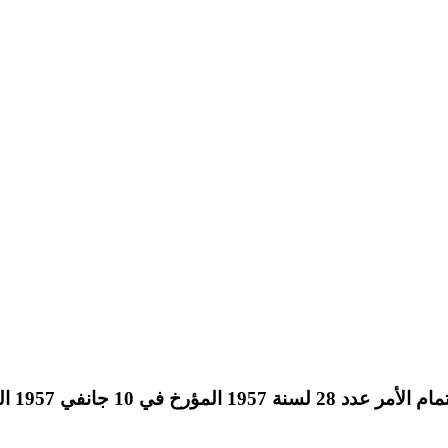
أمر عد