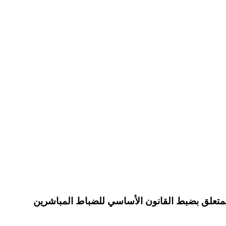
د 198 لسنة 1959 مؤرخ في 30 جوان 1959 يتعلق بإتمام الأمر عدد 28 لسنة 1957 المؤرخ في 10 جانفي 1957 المتعلق بضبط القانون الأساسي للضباط المباشرين