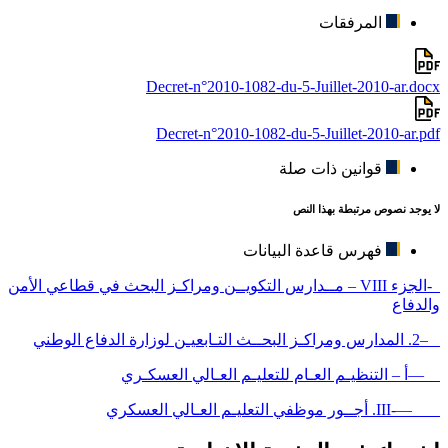
المرفقات
Decret-n°2010-1082-du-5-Juillet-2010-ar.docx
Decret-n°2010-1082-du-5-Juillet-2010-ar.pdf
قوانين ذات صلة
لا يوجد نصوص مرتبطة بهذا النص
فهرس قاعدة البيانات
-الجزء VIII – مــدارس التكويــن ومراكـز البحث في قطاعي الأمن
والدفاع
–2. المدارس ومراكـز البحــث التـابعيـن لوزارة الدفاع الوطني
—أ – التنظيـم العـام للتعليـم العـالي العسكـري
—-III. أجــور موظفي التعليـم العـالي العسكري