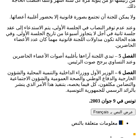
من رئيسها أو من ينوبه مرّة كل ستة أشهر وكلّما اقتضت الحاجة
ذلك
.
ولا يمكن للجنة أن تجتمع بصورة قانونية إلا بحضور أغلبية أعضائها
.
وعند عدم توفر النصاب في الجلسة الأولى، يتم الاستدعاء إلى عقد
جلسة ثانية في أجل لا يتجاوز أسبوعا من تاريخ الجلسة الأولى. وفي
هذه الحالة تكون مداولات اللجنة قانونية مهما كان عدد الأعضاء
الحاضرين
.
الفصل 5
– تبدي اللجنة آراءها بأغلبية أصوات الأعضاء الحاضرين
وعند التساوي يرجح صوت الرئيس
.
الفصل 6 –
الوزير الأول ووزراء الداخلية والتنمية المحلية والشؤون
الخارجية والدفاع الوطني والصحة العمومية والشؤون الاجتماعية
والتضامن مكلفون، كل فيما يخصه، بتنفيذ هذا الأمر الذي ينشر
بالرائد الرسمي للجمهورية التونسية
.
تونس في 9 جوان 2003.
عرض النص بـ Français
معلومات متعلقة بالنص