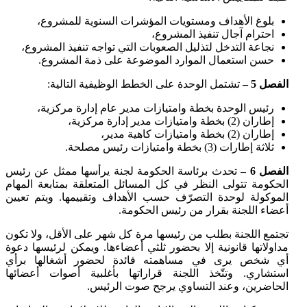
بلوغ الأهداف ومستويات المؤشرات السنوية للمشروع،
احترام آجال تنفيذ المشروع،
نجاعة التدخل لتذليل الصعوبات التي تواجه تنفيذ المشروع،
حسن استعمال الموارد الموضوعة على ذمة المشروع.
الفصل 5
–
تشتمل الوحدة على الخطط الوظيفية التالية:
رئيس الوحدة بخطة وامتيازات مدير عام إدارة مركزية،
إطاران (2) بخطة وامتيازات مدير إدارة مركزية،
إطاران (2) بخطة وامتيازات كاهية مدير،
ثلاثة إطارات (3) بخطة وامتيازات رئيس مصلحة.
الفصل 6 –
تحدث برئاسة الحكومة لجنة يرأسها ممثل عن رئيس
الحكومة تتولى النظر في كل المسائل المتعلقة بمتابعة المهام
الموكولة لوحدة التصرّف حسب الأهداف وتقييمها. ويتم تعيين
أعضاء اللجنة بقرار من رئيس الحكومة.
تجتمع اللجنة بطلب من رئيسها مرة كل شهر على الأقل، ولا تكون
مداولاتها قانونية إلا بحضور ثلثي أعضاءها. ويمكن لرئيسها دعوة
أي شخص يرى في مساهمته فائدة لحضور أشغالها برأي
استشاري. وتتّخذ اللجنة قراراتها بأغلبية أصوات أعضائها
الحاضرين، وعند التساوي يرجح صوت الرئيس.