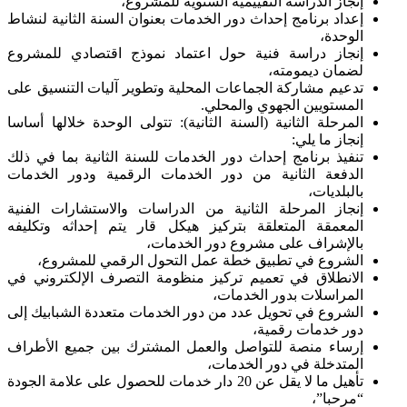
إنجاز الدراسة التقييمية السنوية للمشروع،
إعداد برنامج إحداث دور الخدمات بعنوان السنة الثانية لنشاط
الوحدة،
إنجاز دراسة فنية حول اعتماد نموذج اقتصادي للمشروع
لضمان ديمومته،
تدعيم مشاركة الجماعات المحلية وتطوير آليات التنسيق على
المستويين الجهوي والمحلي.
المرحلة الثانية (السنة الثانية): تتولى الوحدة خلالها أساسا
إنجاز ما يلي:
تنفيذ برنامج إحداث دور الخدمات للسنة الثانية بما في ذلك
الدفعة الثانية من دور الخدمات الرقمية ودور الخدمات
بالبلديات،
إنجاز المرحلة الثانية من الدراسات والاستشارات الفنية
المعمقة المتعلقة بتركيز هيكل قار يتم إحداثه وتكليفه
بالإشراف على مشروع دور الخدمات،
الشروع في تطبيق خطة عمل التحول الرقمي للمشروع،
الانطلاق في تعميم تركيز منظومة التصرف الإلكتروني في
المراسلات بدور الخدمات،
الشروع في تحويل عدد من دور الخدمات متعددة الشبابيك إلى
دور خدمات رقمية،
إرساء منصة للتواصل والعمل المشترك بين جميع الأطراف
المتدخلة في دور الخدمات،
تأهيل ما لا يقل عن 20 دار خدمات للحصول على علامة الجودة
“مرحبا”،