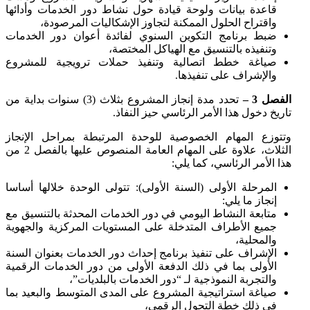
قاعدة بيانات ولوحة قيادة حول نشاط دور الخدمات وأدائها
واقتراح الحلول الممكنة لتجاوز الإشكاليات المرصودة،
ضبط برنامج التكوين السنوي لفائدة أعوان دور الخدمات
وتنفيذه بالتنسيق مع الهياكل المختصة،
صياغة خطط اتصالية وتنفيذ حملات ترويجية للمشروع
والإشراف على تنفيذها.
الفصل 3 –
تحدد مدة إنجاز المشروع بثلاث (3) سنوات بداية من
تاريخ دخول هذا الأمر الرئاسي حيز النفاذ.
وتتوزع المهام الخصوصية للوحدة المرتبطة بمراحل الإنجاز
الثلاث، علاوة على المهام العامة المنصوص عليها بالفصل 2 من
هذا الأمر الرئاسي، كما يلي:
المرحلة الأولى (السنة الأولى): تتولى الوحدة خلالها أساسا
إنجاز ما يلي:
متابعة النشاط اليومي في دور الخدمات المحدثة بالتنسيق مع
جميع الأطراف المتدخلة على المستويات المركزية والجهوية
والمحلية،
الإشراف على تنفيذ برنامج إحداث دور الخدمات بعنوان السنة
الأولى بما في ذلك الدفعة الأولى من دور الخدمات الرقمية
والتجربة النموذجية لـ “دور الخدمات بالبلديات”،
صياغة استراتيجية المشروع على المدى المتوسط والبعيد بما
في ذلك خطة التحول الرقمي،