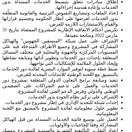
إطلاق مبادرات تتعلق بتبسيط الخدمات المسداة بدور
الخدمات وإعادة هندسة إجراءاتها،
إعداد الملفات ومشاريع النصوص الترتيبية والقانونية المتعلّقة
بدور الخدمات لعرضها على أنظار الحكومة وتجسيم قراراتها
والقيام بالاستشارات اللازمة للغرض،
تكريس أحكام الاتفاقية الإطارية للمشروع الممضاة بتاريخ 31
مارس 2022 ومتابعة تنفيذها،
الإشراف على عمل شبكة “المنسقين الجهويين” والهياكل
المشاركة في المشروع وجميع الأطراف المتدخلة فيه على
المستويات المركزية والجهوية والمحلية في مختلف المسائل
المتعلقة بإحداث دور الخدمات وتطوير أدائها ومتابعة نشاطها
وإيجاد الحلول الملائمة للإشكاليات التي تواجهها،
ضبط خطة سنوية لتوفير الموارد البشرية لفائدة دور الخدمات
بالتنسيق مع اللجنة الوطنية للانتدابات المحدثة للغرض،
تنفيذ ومتابعة برامج التعاون الدولي المتعلقة بمشروع دور
الخدمات والعمل على تدعيم الشراكات على الصعيدين
الوطني والدولي وفرص الدعم الفني لفائدة المشروع،
الإشراف على تركيز نظام الجودة بدور الخدمات،
إحداث شبكة للتجديد الإداري في إطار مشروع دور الخدمات،
تطوير حلول معلوماتية لفائدة المشروع بالتنسيق مع اللجنة
المعلوماتية،
العمل على توسيع قائمة الخدمات المسداة من قبل الهياكل
المشاركة وفقا للحاجيات والأولويات،
إعداد التقارير التأليفية الشهرية والسنوية للمشروع ومسك