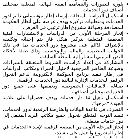
بلورة التصورات والتصاميم الفنية النهائية المتعلقة بمختلف
أصناف دور الخدمات،
استكمال الدراسة المتعلقة بإرساء إطار مؤسساتي دائم لدور
الخدمات ومتطلبات تركيزه بهدف عرضه على أنظار الحكومة
للمصادقة وصياغة مشروع إطار ترتيبي في الغرض،
إنجاز المرحلة الأولى من الدراسات والاستشارات الفنية
المعمقة المتعلقة بتركيز هيكل قار يتم إحداثه وتكليفه
بالإشراف الدّائم على مشروع دور الخدمات بما في ذلك
الجوانب التنظيمية والمالية واللوجستية وذلك طبقا لأحكام
النص الترتيبي المشار إليه بالمطّة السابقة،
المشاركة في إعداد كراسات الشروط المتعلقة بالشراءات
وصياغة العناصر المرجعية لاختيار الخبراء ومكاتب الدراسات
في إطار تنفيذ برنامج الحوكمة الالكترونية لدعم التحول
الرقمي للخدمات الإدارية لفائدة دور الخدمات الرقمية،
صياغة الاتفاقيات الخصوصية وتعميمها على جميع دور
الخدمات بمختلف أصنافها،
استكمال تأهيل 14 دار خدمات بهدف حصولها على علامة
الجودة “مرحبا”،
التصرف في قاعدة البيانات والخارطة الرقمية لدور الخدمات،
تنفيذ التوجه المتعلق بتحويل جميع مكاتب البريد المتنقل إلى
دور خدمات متنقلة،
إنجاز المرحلة الأولى من المنصة الرقمية لإسداء الخدمات في
إطار المشروع والعمل على تنفيذه،