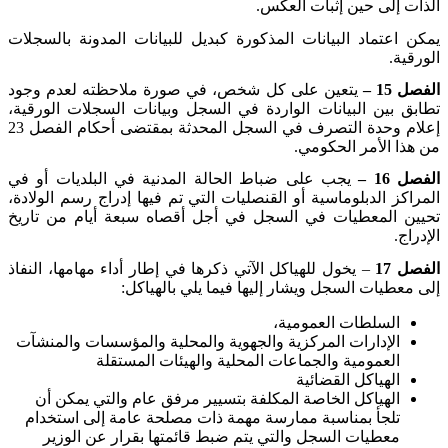
الذات إلى حين إثبات العكس
.
يمكن اعتماد البيانات المذكورة كبديل للبيانات المدونة بالسجلات
الورقية
.
الفصل 15 –
يتعين على كل شخص، في صورة ملاحظته لعدم وجود
تطابق بين البيانات الواردة في السجل وبيانات السجلات الورقية،
إعلام وحدة التصرف في السجل المحدثة بمقتضى أحكام الفصل 23
من هذا الأمر الحكومي
.
الفصل 16 –
يجب على ضباط الحالة المدنية في البلديات أو في
المراكز الدبلوماسية أو القنصليات التي تم فيها إدراج رسم الولادة،
تحيين المعطيات في السجل في أجل أقصاه سبعة أيام من تاريخ
الإدراج
.
الفصل 17
– يخول للهياكل الآتي ذكرها في إطار أداء مهامها، النفاذ
إلى معطيات السجل ويشار إليها فيما يلي بالهياكل
:
السلطات العمومية،
الإدارات المركزية والجهوية والمحلية والمؤسسات والمنشآت
العمومية والجماعات المحلية والهيئات المستقلة
الهياكل القضائية
الهياكل الخاصة المكلفة بتسيير مرفق عام والتي يمكن أن
تلجأ بمناسبة ممارسة مهمة ذات مصلحة عامة إلى استخدام
معطيات السجل والتي يتم ضبط قائمتها بقرار عن الوزير