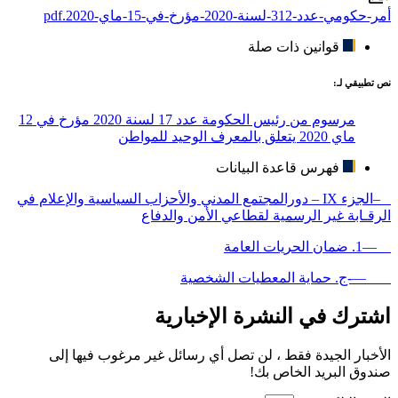
أمر-حكومي-عدد-312-لسنة-2020-مؤرخ-في-15-ماي-2020.pdf
قوانين ذات صلة
نص تطبيقي لـ:
مرسوم من رئيس الحكومة عدد 17 لسنة 2020 مؤرخ في 12
ماي 2020 يتعلق بالمعرف الوحيد للمواطن
فهرس قاعدة البيانات
–الجزء IX – دورالمجتمع المدني والأحزاب السياسية والإعلام في
الرقـابة غير الرسمية لقطاعي الأمن والدفاع
—1. ضمان الحريات العامة
—-ج. حماية المعطيات الشخصية
اشترك في النشرة الإخبارية
الأخبار الجيدة فقط ، لن تصل أي رسائل غير مرغوب فيها إلى
صندوق البريد الخاص بك!