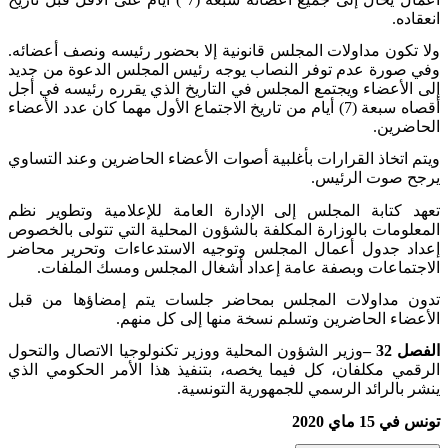
انعقاده
.
ولا تكون مداولات المجلس قانونية إلا بحضور رئيسه ونصف أعضائه.
وفي صورة عدم توفر النصاب يوجه رئيس المجلس الدعوة من جديد
إلى الأعضاء ويجتمع المجلس في التاريخ الذي يقرره رئيسه في أجل
أقصاه سبعة (7) أيام من تاريخ الاجتماع الأول مهما كان عدد الأعضاء
الحاضرين
.
ويتم اتخاذ القرارات بأغلبية أصوات الأعضاء الحاضرين وعند التساوي
يرجح صوت الرئيس
.
تعهد كتابة المجلس إلى الإدارة العامة للإعلامية وتطوير نظم
المعلومات بالوزارة المكلفة بالشؤون المحلية التي تتولى بالخصوص
إعداد جدول أعمال المجلس وتوجيه الاستدعاءات وتحرير محاضر
الاجتماعات وبصفة عامة إعداد أشغال المجلس ومسك الملفات
.
تدون مداولات المجلس بمحاضر جلسات يتم إمضاؤها من قبل
الأعضاء الحاضرين وتسلم نسخة منها إلى كل منهم
.
الفصل 32 –
وزير الشؤون المحلية ووزير تكنولوجيا الاتصال والتحول
الرقمي مكلفان، كل فيما يخصه، بتنفيذ هذا الأمر الحكومي الذي
ينشر بالرائد الرسمي للجمهورية التونسية
.
تونس في 15 ماي 2020